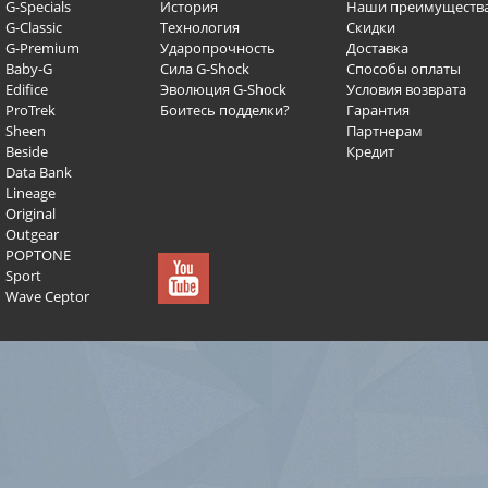
G-Specials
История
Наши преимуществ
G-Classic
Технология
Скидки
G-Premium
Ударопрочность
Доставка
Baby-G
Сила G-Shock
Способы оплаты
Edifice
Эволюция G-Shock
Условия возврата
ProTrek
Боитесь подделки?
Гарантия
Sheen
Партнерам
Beside
Кредит
Data Bank
Lineage
Original
Outgear
POPTONE
Sport
Wave Ceptor