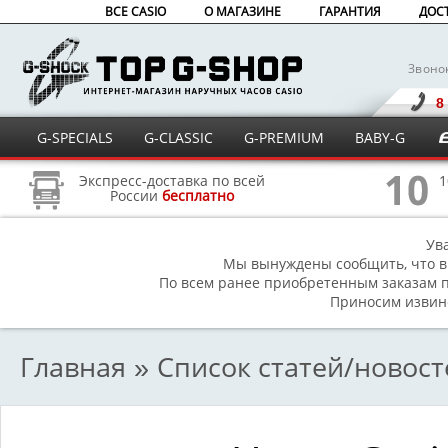
ВСЕ CASIO
О МАГАЗИНЕ
ГАРАНТИЯ
ДОС
Звоно
8
G-SPECIALS
G-CLASSIC
G-PREMIUM
BABY-G
Экспресс-доставка по всей
1
России
бесплатно
Ув
Мы вынуждены сообщить, что в
По всем ранее приобретенным заказам п
Приносим извине
Главная
Список статей/новос
»