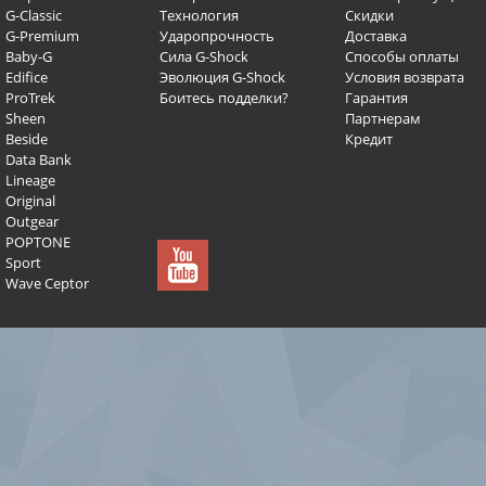
G-Classic
Технология
Скидки
G-Premium
Ударопрочность
Доставка
Baby-G
Сила G-Shock
Способы оплаты
Edifice
Эволюция G-Shock
Условия возврата
ProTrek
Боитесь подделки?
Гарантия
Sheen
Партнерам
Beside
Кредит
Data Bank
Lineage
Original
Outgear
POPTONE
Sport
Wave Ceptor