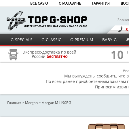
ВСЕ CASIO
О МАГАЗИНЕ
ГАРАНТИЯ
ДОС
Звоно
8
G-SPECIALS
G-CLASSIC
G-PREMIUM
BABY-G
Экспресс-доставка по всей
1
России
бесплатно
Ув
Мы вынуждены сообщить, что в
По всем ранее приобретенным заказам п
Приносим извине
Главная
Morgan
Morgan M1190BG
>
>